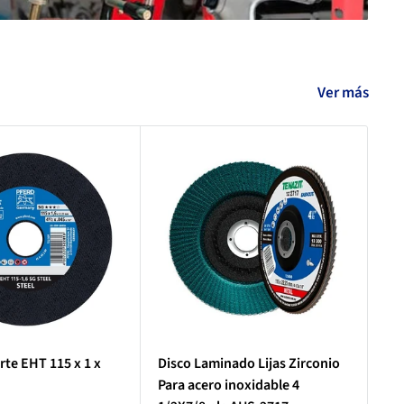
Ver más
rte EHT 115 x 1 x
Disco Laminado Lijas Zirconio
Ta
Para acero inoxidable 4
1,