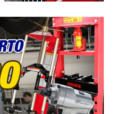
or portátil,
, camilla para
ena, Rampa