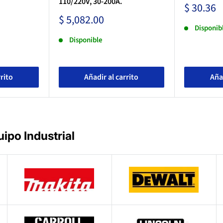
110/220V, 30-200A.
Precio
$ 30.36
de
Precio
$ 5,082.00
venta
de
Disponib
venta
Disponible
rrito
Añadir al carrito
Añad
ipo Industrial