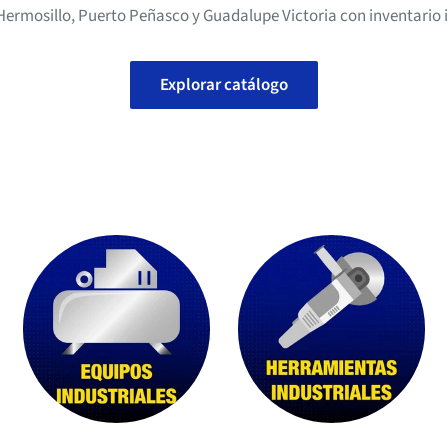
, Hermosillo, Puerto Peñasco y Guadalupe Victoria con inventario 
Explorar catálogo