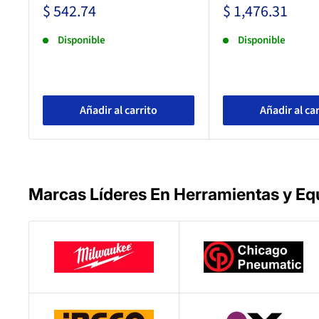
Precio
Precio
$ 542.74
$ 1,476.31
de
de
venta
venta
Disponible
Disponible
Añadir al carrito
Añadir al ca
Marcas Líderes En Herramientas y Equ