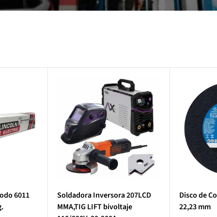
rodo 6011
Soldadora Inversora 207LCD
Disco de Co
g.
MMA,TIG LIFT bivoltaje
22,23 mm