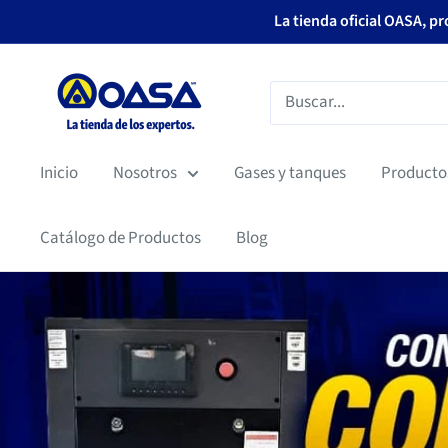
Ir
La tienda oficial OASA, p
directamente
al
OASA
contenido
Inicio
Nosotros
Gases y tanques
Producto
Catálogo de Productos
Blog
Gran variedad de Compresores
los Expertos.
Compresores de tornillo