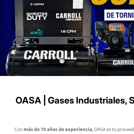
Compresores eléctricos
Compresores de gasolina
Compresores libres de aceite
OASA | Gases Industriales, 
Con
más de 70 años de experiencia
, OASA es tu proveed