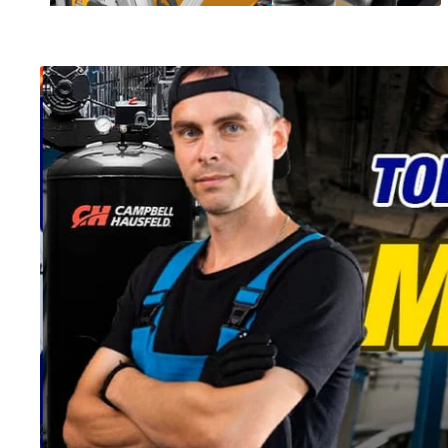
Gabinete mó
Opresor de re
mecánico,