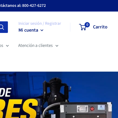
ntáctanos al: 800-427-6272
Iniciar sesión / Registrar
0
Carrito
Mi cuenta
os
Atención a clientes
 encontraras en La Tienda de