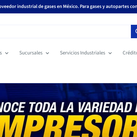
roveedor industrial de gases en México. Para gases y autopartes co
s
Sucursales
Servicios Industriales
Crédit
 a los mejores precios solo los