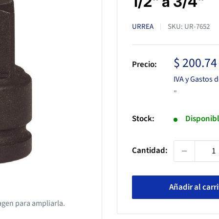
1/2" a 3/4"
URREA
SKU:
UR-7652
Precio
$ 200.74
Precio:
de
IVA y Gastos 
venta
"
Stock:
Disponib
Cantidad:
Añadir al carr
agen para ampliarla.