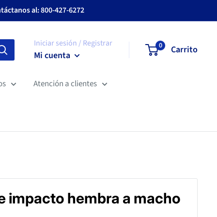
ntáctanos al: 800-427-6272
Iniciar sesión / Registrar
0
Carrito
Mi cuenta
os
Atención a clientes
e impacto hembra a macho