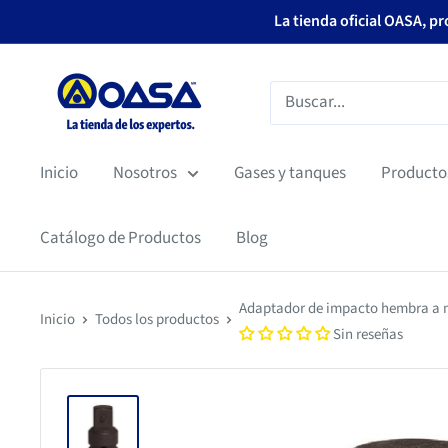
Ir
La tienda oficial OASA, p
directamente
al
OASA
contenido
Inicio
Nosotros
Gases y tanques
Producto
Catálogo de Productos
Blog
Adaptador de impacto hembra a m
Inicio
Todos los productos
Sin reseñas