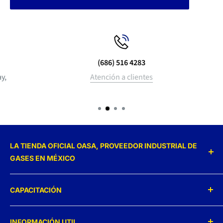
(686) 516 4283
Atención a clientes
LA TIENDA OFICIAL OASA, PROVEEDOR INDUSTRIAL DE
GASES EN MÉXICO
Con más de 70 años de experiencia brindándote lo mejor
CAPACITACIÓN
en:
Capacitamos y formamos expertos en
Gases Industriales
INFORMACIÓN UTIL