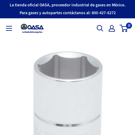
Ir
La tienda oficial OASA, proveedor industrial de gases en México.
directamente
Para gases y autopartes contáctanos al: 800-427-6272
al
0
OASA
contenido