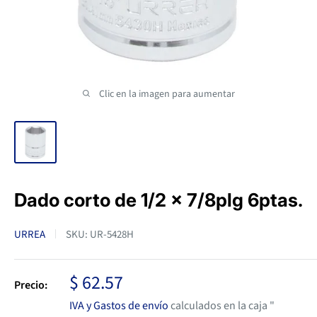
Clic en la imagen para aumentar
Dado corto de 1/2 x 7/8plg 6ptas.
URREA
SKU:
UR-5428H
Precio
$ 62.57
Precio:
de
IVA y Gastos de envío
calculados en la caja "